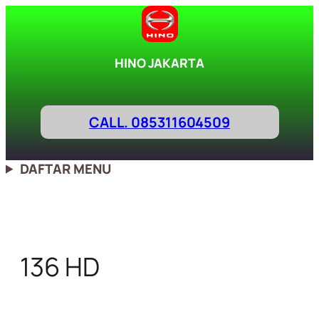
Lewati
ke
konten
HINO JAKARTA
CALL. 085311604509
DAFTAR MENU
136 HD