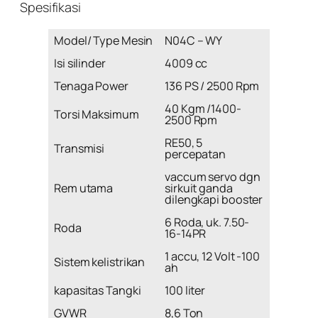
Spesifikasi
Model/ Type Mesin
N04C – WY
Isi silinder
4009 cc
Tenaga Power
136 PS / 2500 Rpm
40 Kgm /1400-
Torsi Maksimum
2500 Rpm
RE50, 5
Transmisi
percepatan
vaccum servo dgn
Rem utama
sirkuit ganda
dilengkapi booster
6 Roda, uk. 7.50-
Roda
16-14PR
1 accu, 12 Volt -100
Sistem kelistrikan
ah
kapasitas Tangki
100 liter
GVWR
8,6 Ton