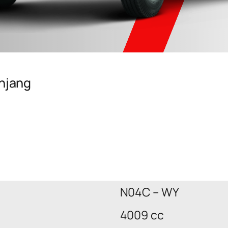
anjang
N04C – WY
4009 cc