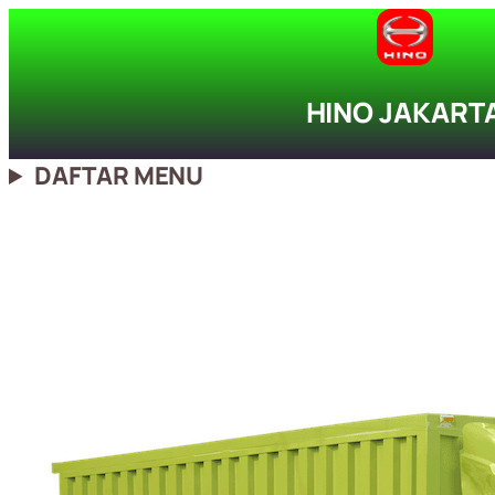
Lewati
ke
konten
HINO JAKART
DAFTAR MENU