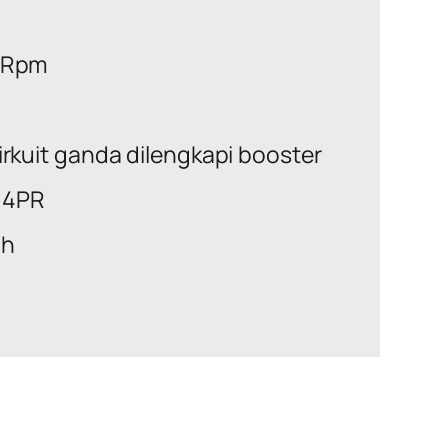
 Rpm
rkuit ganda dilengkapi booster
-14PR
ah