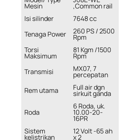
Mesin
,Common rail
Isi silinder
7648 cc
260 PS / 2500
Tenaga Power
Rpm
Torsi
81 Kgm /1500
Maksimum
Rpm
MX07, 7
Transmisi
percepatan
Full air dgn
Rem utama
sirkuit ganda
6 Roda, uk.
Roda
10.00-20-
16PR
Sistem
12 Volt -65 ah
kelistrikan
x 2