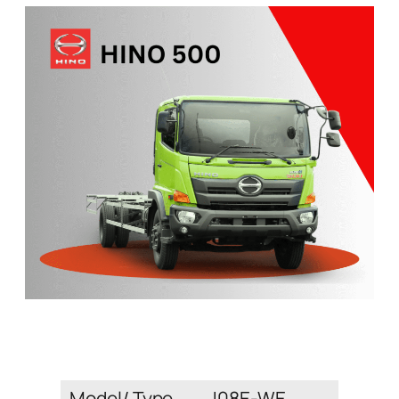
Model/ Type
J08E-WE