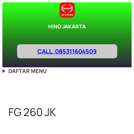
Lewati
ke
konten
HINO JAKARTA
CALL. 085311604509
DAFTAR MENU
FG 260 JK